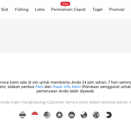
Slot
Fishing
Lotre
Permainan Cepat
Togel
Promosi
rvice kami ada di sini untuk membantu Anda 24 jam sehari, 7 hari semin
mi, silakan periksa
FAQ
dan
Pusat Info kami
(Panduan pengguna) untuk
pertanyaan Anda telah dijawab.
 Anda ingin menghubungi Customer Service kami dalam bahasa pilihan