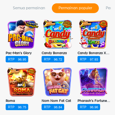
semua permainan
permainan populer
per
Pac-Man's Glory
Candy Bonanza
Candy Bonanza Xmas
RTP
96.95
RTP
96.72
RTP
97.93
Roma
Nom Nom Fat Cat
Pharaoh's Fortune Realm
RTP
96.75
RTP
96.84
RTP
96.96