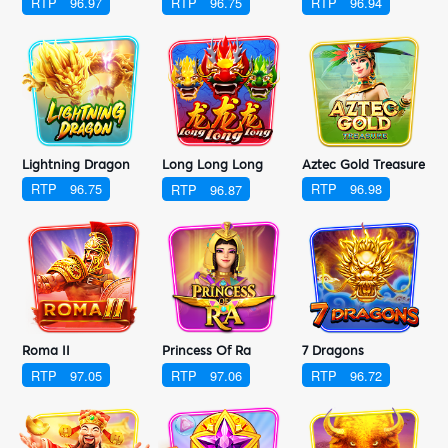
RTP
96.97
RTP
96.75
RTP
96.94
Lightning Dragon
Long Long Long
Aztec Gold Treasure
RTP
96.75
RTP
96.87
RTP
96.98
Roma II
Princess Of Ra
7 Dragons
RTP
97.05
RTP
97.06
RTP
96.72