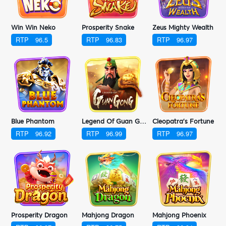
Win Win Neko
Prosperity Snake
Zeus Mighty Wealth
RTP
96.5
RTP
96.83
RTP
96.97
Blue Phantom
Legend Of Guan Gong
Cleopatra's Fortune
RTP
96.92
RTP
96.99
RTP
96.97
Prosperity Dragon
Mahjong Dragon
Mahjong Phoenix