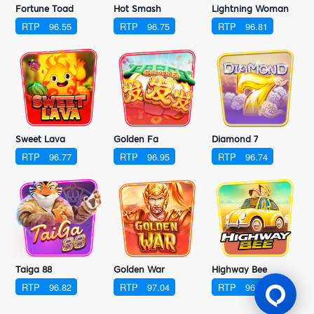
Fortune Toad
Hot Smash
Lightning Woman
RTP
96.55
RTP
96.75
RTP
96.81
Sweet Lava
Golden Fa
Diamond 7
RTP
96.77
RTP
96.95
RTP
96.74
Taiga 88
Golden War
Highway Bee
RTP
96.82
RTP
97.04
RTP
96.83