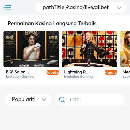
pathTitle./casino/live/allbet
Permainan Kasino Langsung Terbaik
Popular
Popular
BK8 Salon Prive Baccarat
Lightning Roulette
Meg
Evolution Gaming
Evolution Gaming
Evol
Populariti