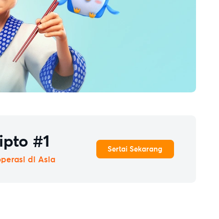
ipto #1
Sertai Sekarang
perasi di Asia