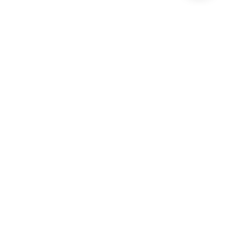
Malaysia
Pengsijilan