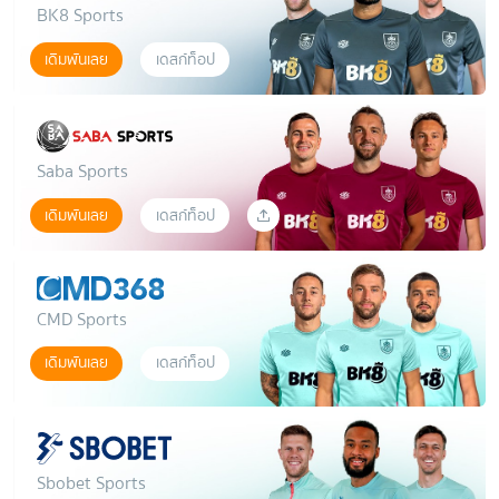
BK8 Sports
เดิมพันเลย
เดสก์ท็อป
Saba Sports
เดิมพันเลย
เดสก์ท็อป
CMD Sports
เดิมพันเลย
เดสก์ท็อป
Sbobet Sports