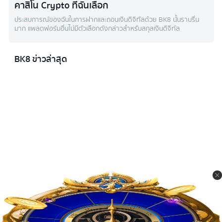
คาสิโน Crypto ที่ฉันเลือก
ประสบการณ์ของฉันในการฝากและถอนเงินดิจิทัลด้วย BK8 นั้นราบรื่น
มาก แพลตฟอร์มอื่นไม่มีตัวเลือกดังกล่าวสำหรับสกุลเงินดิจิทัล
BK8 ข่าวล่าสุด