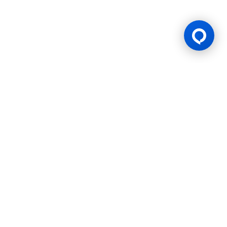
สปอนเซอร์หลักทางการ
ทางการ
ผู้สนับสนุนก่อนหน้า
ของเรา
BWF Thomas & Uber Cup
HSBC BWF World Tour
2022 - 2
2023-24
Finals 2026
Finals 2026
การเสนอเข้าชิงรางวัล