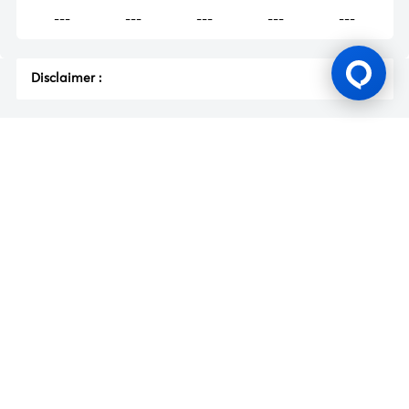
---
---
---
---
---
Disclaimer
:
游戏许可证
BK8 由 Mettlemind Tech Ltd.（注册号：15779）运营，注册地址
位于科摩罗联盟安茹安自治岛穆察穆都市Hamchako区。BK8持有
科摩罗联盟安茹安自治岛政府颁发的合法牌照（许可证号：ALSI-
202504032-FI2），并受其监管。BK8已通过全部监管合规审查，
获得法律授权可开展一切机会游戏与投注活动。