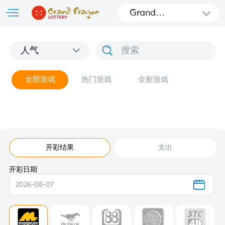
Grand
Dragon
人气
全部游戏
热门游戏
全新游戏
开彩结果
支出
开彩日期
2026-08-07