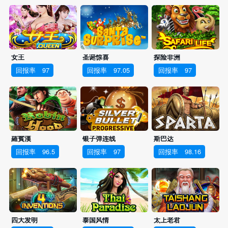
女王
圣诞惊喜
探险非洲
回报率
97
回报率
97.05
回报率
97
羅賓漢
银子弹连线
斯巴达
回报率
96.5
回报率
97
回报率
98.16
四大发明
泰国风情
太上老君