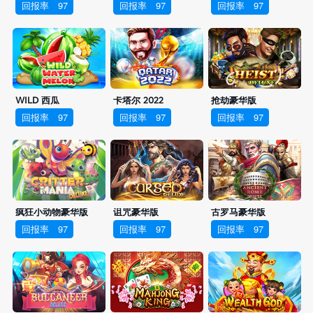
回报率
97
回报率
97
回报率
97
WILD 西瓜
卡塔尔 2022
抢劫豪华版
回报率
97
回报率
97
回报率
97
疯狂小动物豪华版
诅咒豪华版
古罗马豪华版
回报率
97
回报率
97
回报率
97