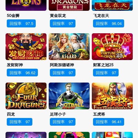
50金狮
黄金双龙
飞龙在天
回报率
97.5
回报率
97
回报率
96.04
发财财神
阿斯加德诸神
财富之冠25
回报率
96.62
回报率
97
回报率
97
四龙
足球小子
五虎将
回报率
97
回报率
97
回报率
96.41