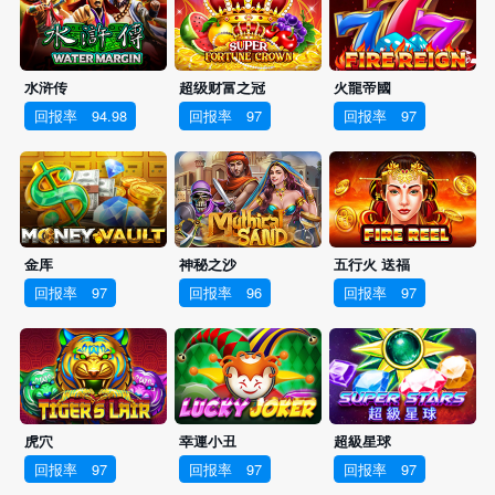
水浒传
超级财富之冠
火龍帝國
回报率
94.98
回报率
97
回报率
97
金库
神秘之沙
五行火 送福
回报率
97
回报率
96
回报率
97
虎穴
幸運小丑
超級星球
回报率
97
回报率
97
回报率
97