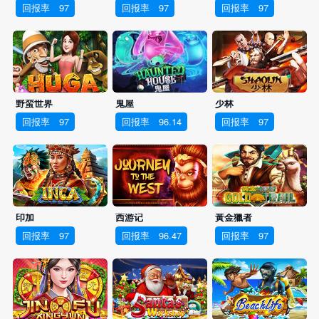
回报率
97
回报率
97
回报率
97
野蛮世界
鬼屋
少林
回报率
97
回报率
96.14
回报率
97
印加
西游记
黃金獵者
回报率
97
回报率
96.47
回报率
97