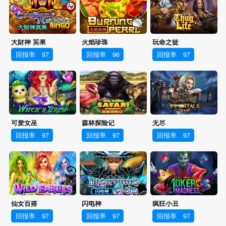
大財神 宾果
火焰珍珠
玩命之徒
回报率
97
回报率
96
回报率
97
可爱女巫
森林探险记
无尽
回报率
97
回报率
97
回报率
97
仙女百搭
闪电神
疯狂小丑
回报率
97
回报率
97
回报率
97