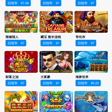
回报率
97.06
回报率
97
回报率
97
辣椒猎人
藏宝 船长连线
哥伦布
回报率
97
回报率
97
回报率
97
财富之冠
大富豪
海豚世界
回报率
97
回报率
97
回报率
95.23