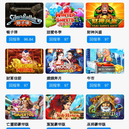
银子弹
甜蜜冬季
财神兴盛
回报率
96.84
回报率
97
回报率
97
財富佳節
嫦娥奔月
牛市
回报率
97
回报率
97
回报率
97
亡靈節豪华版
葉賢豪华版
巫师豪华版