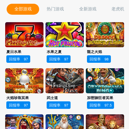
全部游戏
热门游戏
全新游戏
老虎机
夏日水果
水果之夏
龍之火焰
回报率
97
回报率
97
回报率
98
火焰珍珠宾果
武士道
加密躁狂者宾果
回报率
97
回报率
97
回报率
97.5