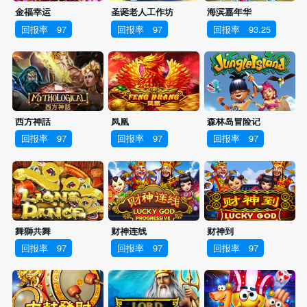
金福幸运
圣诞老人工作坊
海滨嘉年华
回报率
97
回报率
97
回报率
93.25
西方神話
凤凰
森林岛冒险记
回报率
97
回报率
97
回报率
97
舞獅共舞
财神连线
财神到
回报率
97
回报率
97
回报率
97