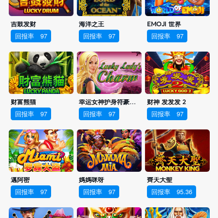
吉鼓发财
海洋之王
EMOJI 世界
回报率
97
回报率
97
回报率
97
财富熊猫
幸运女神护身符豪华版
财神 发发发 2
回报率
97
回报率
97
回报率
97
邁阿密
媽媽咪呀
齊天大聖
回报率
97
回报率
97
回报率
95.36